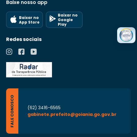
Baixe nosso app
Baixar no
Baixar no
Google
App Store
Play
Redes sociais
FALE CONOSCO
(62) 3416-6565
gabinete.prefeito@goiania.go.gov.br