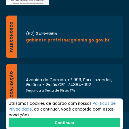
FALE CONOSCO
(62) 3416-6565
gabinete.prefeito@goiania.go.gov.br
LOCALIZAÇÃO
Avenida do Cerrado, nº 999, Park Lozandes,
Goiânia - Goiás CEP: 74884-092
Segunda à Sexta de 8h às 17h
Utilizamos cookies de acordo com nossas
Políticas de
Privacidade
, ao continuar, você concorda com estas
condições.
© 2026 Prefeitura de Goiânia. Todos os direitos
Continuar
reservados.