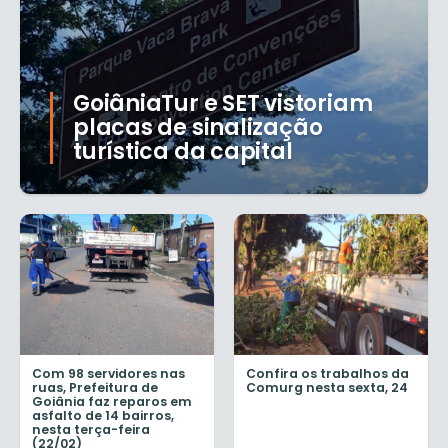
GoiâniaTur e SET vistoriam
placas de sinalização
turística da capital
Com 98 servidores nas
Confira os trabalhos da
ruas, Prefeitura de
Comurg nesta sexta, 24
Goiânia faz reparos em
asfalto de 14 bairros,
nesta terça-feira
(22/02)