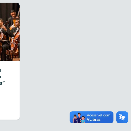
a
o
s”