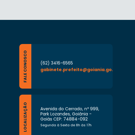
FALE CONOSCO
(62) 3416-6565
gabinete.prefeito@goiania.go.gov.br
LOCALIZAÇÃO
Avenida do Cerrado, nº 999,
Park Lozandes, Goiânia -
Goiás CEP: 74884-092
Segunda à Sexta de 8h às 17h