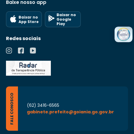
Baixe nosso app
Baixar no
Baixar no
Google
App Store
Play
Redes sociais
FALE CONOSCO
(62) 3416-6565
gabinete.prefeito@goiania.go.gov.br