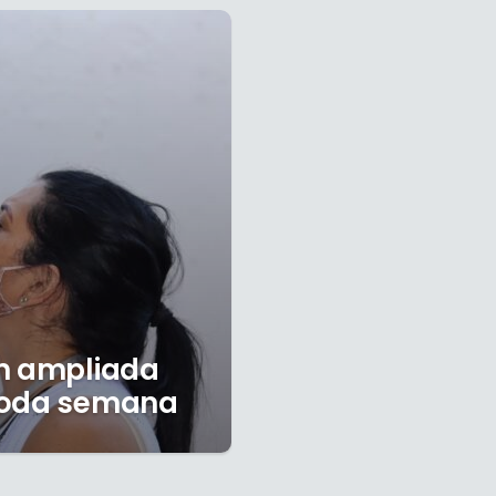
em ampliada
 toda semana