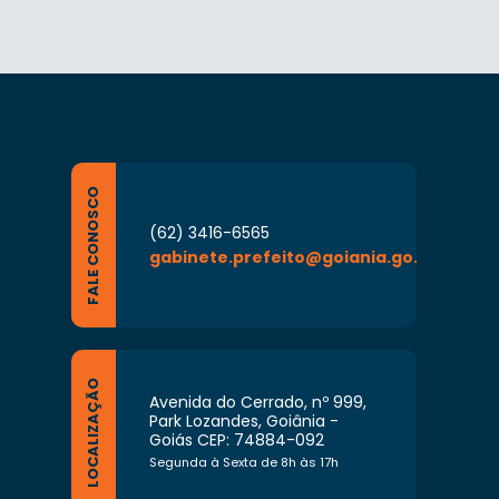
FALE CONOSCO
(62) 3416-6565
gabinete.prefeito@goiania.go.gov.br
LOCALIZAÇÃO
Avenida do Cerrado, nº 999,
Park Lozandes, Goiânia -
Goiás CEP: 74884-092
Segunda à Sexta de 8h às 17h