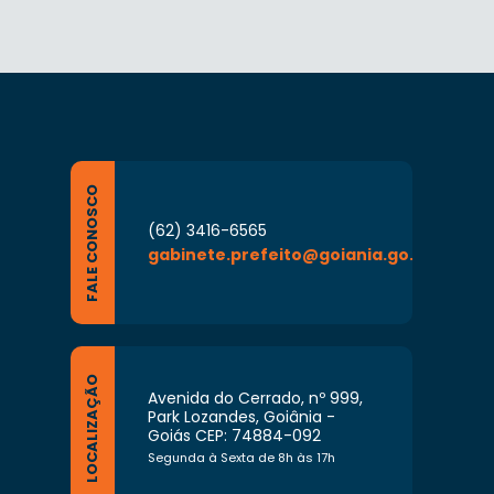
FALE CONOSCO
(62) 3416-6565
gabinete.prefeito@goiania.go.gov.br
LOCALIZAÇÃO
Avenida do Cerrado, nº 999,
Park Lozandes, Goiânia -
Goiás CEP: 74884-092
Segunda à Sexta de 8h às 17h