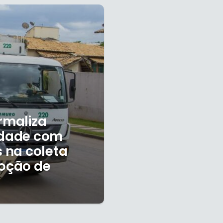
rmaliza
cidade com
s na coleta
moção de