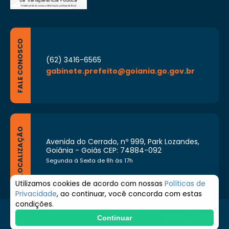
FALE CONOSCO
(62) 3416-6565
gabinete.prefeito@goiania.go.gov.br
LOCALIZAÇÃO
Avenida do Cerrado, nº 999, Park Lozandes,
Goiânia - Goiás CEP: 74884-092
Segunda à Sexta de 8h às 17h
Utilizamos cookies de acordo com nossas
Políticas de
Privacidade
, ao continuar, você concorda com estas
condições.
© 2026 Prefeitura de Goiânia. Todos os direitos
Continuar
reservados.