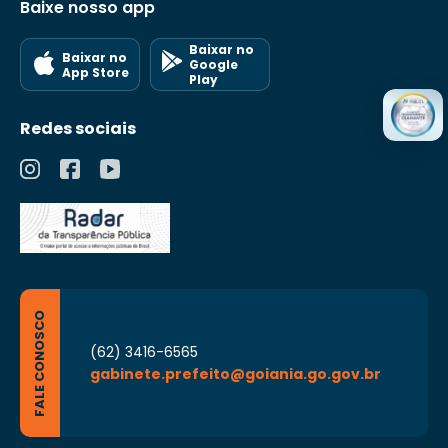
Baixe nosso app
Baixar no
Baixar no
Google
App Store
Play
Redes sociais
FALE CONOSCO
(62) 3416-6565
gabinete.prefeito@goiania.go.gov.br