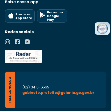
Baixe nosso app
Baixar no
Baixar no
Google
App Store
Play
Redes sociais
FALE CONOSCO
(62) 3416-6565
gabinete.prefeito@goiania.go.gov.br