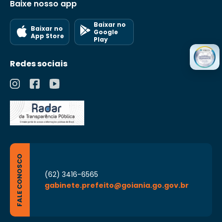
Baixe nosso app
Baixar no
Baixar no
Google
App Store
Play
Redes sociais
FALE CONOSCO
(62) 3416-6565
gabinete.prefeito@goiania.go.gov.br