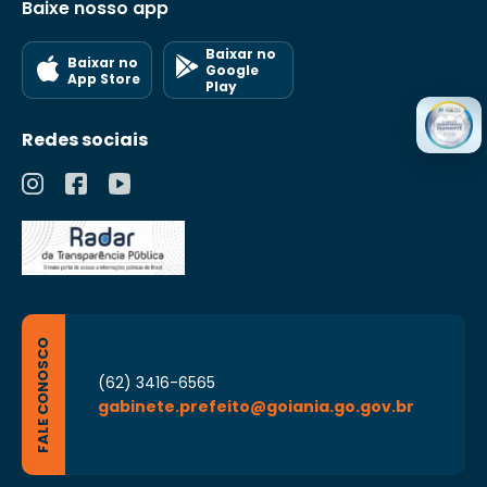
Baixe nosso app
Baixar no
Baixar no
Google
App Store
Play
Redes sociais
FALE CONOSCO
(62) 3416-6565
gabinete.prefeito@goiania.go.gov.br