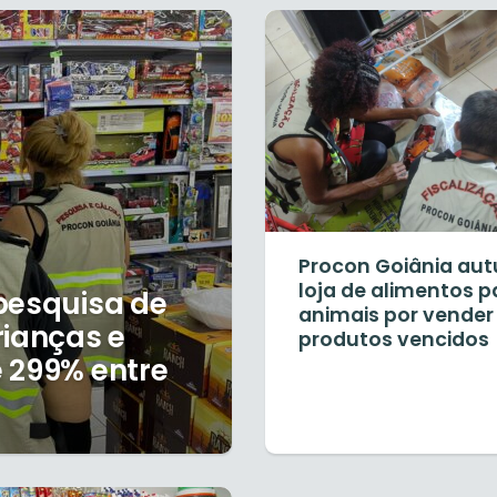
Procon Goiânia au
loja de alimentos p
pesquisa de
animais por vender
rianças e
produtos vencidos
 299% entre