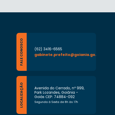
FALE CONOSCO
(62) 3416-6565
gabinete.prefeito@goiania.go.gov.br
LOCALIZAÇÃO
Avenida do Cerrado, nº 999,
Park Lozandes, Goiânia -
Goiás CEP: 74884-092
Segunda à Sexta de 8h às 17h