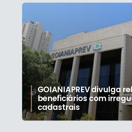
GOIANIAPREV divulga re
beneficiários com irreg
cadastrais