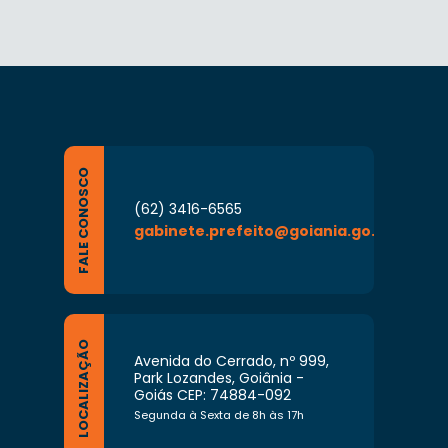
FALE CONOSCO
(62) 3416-6565
gabinete.prefeito@goiania.go.gov.br
LOCALIZAÇÃO
Avenida do Cerrado, nº 999,
Park Lozandes, Goiânia -
Goiás CEP: 74884-092
Segunda à Sexta de 8h às 17h