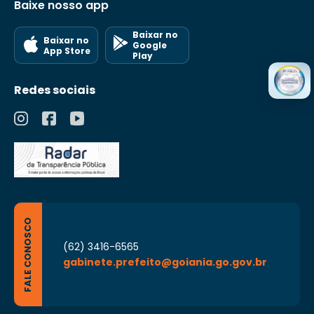
Baixe nosso app
Baixar no
Baixar no
Google
App Store
Play
Redes sociais
FALE CONOSCO
(62) 3416-6565
gabinete.prefeito@goiania.go.gov.br