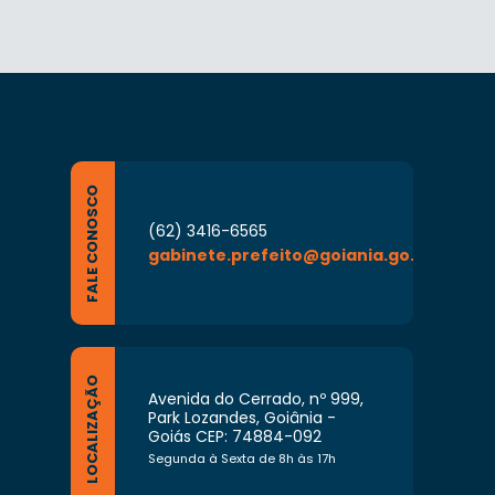
FALE CONOSCO
(62) 3416-6565
gabinete.prefeito@goiania.go.gov.br
LOCALIZAÇÃO
Avenida do Cerrado, nº 999,
Park Lozandes, Goiânia -
Goiás CEP: 74884-092
Segunda à Sexta de 8h às 17h