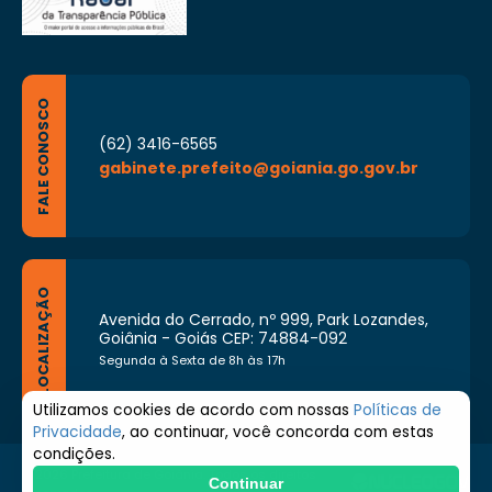
FALE CONOSCO
(62) 3416-6565
gabinete.prefeito@goiania.go.gov.br
LOCALIZAÇÃO
Avenida do Cerrado, nº 999, Park Lozandes,
Goiânia - Goiás CEP: 74884-092
Segunda à Sexta de 8h às 17h
Utilizamos cookies de acordo com nossas
Políticas de
Privacidade
, ao continuar, você concorda com estas
condições.
© 2026 Prefeitura de Goiânia. Todos os direitos
Continuar