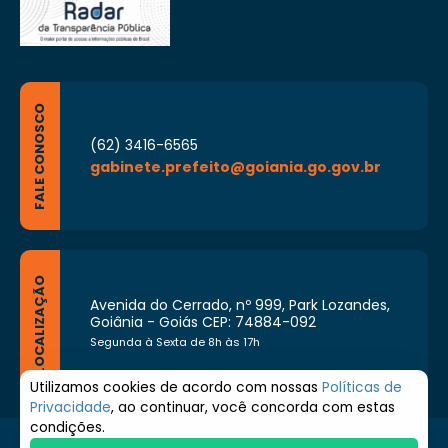
FALE CONOSCO
(62) 3416-6565
gabinete.prefeito@goiania.go.gov.br
LOCALIZAÇÃO
Avenida do Cerrado, nº 999, Park Lozandes,
Goiânia - Goiás CEP: 74884-092
Segunda à Sexta de 8h às 17h
Utilizamos cookies de acordo com nossas
Políticas de
Privacidade
, ao continuar, você concorda com estas
condições.
© 2026 Prefeitura de Goiânia. Todos os direitos