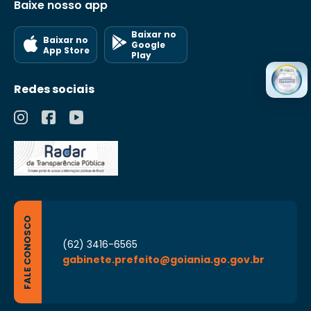
Baixe nosso app
Baixar no
Baixar no
Google
App Store
Play
Redes sociais
FALE CONOSCO
(62) 3416-6565
gabinete.prefeito@goiania.go.gov.br