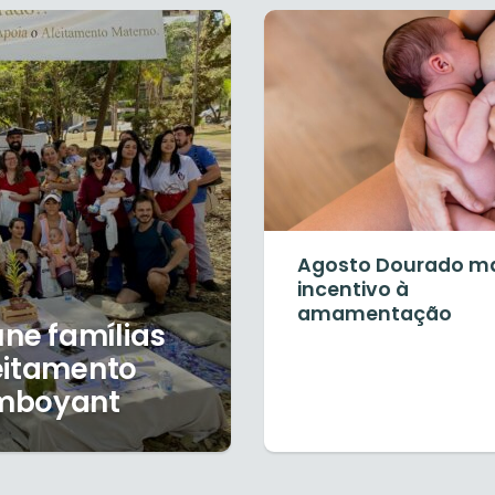
Agosto Dourado m
incentivo à
amamentação
úne famílias
eitamento
amboyant