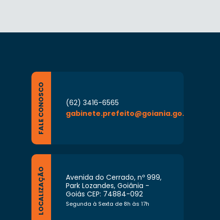
FALE CONOSCO
(62) 3416-6565
gabinete.prefeito@goiania.go.gov.br
LOCALIZAÇÃO
Avenida do Cerrado, nº 999,
Park Lozandes, Goiânia -
Goiás CEP: 74884-092
Segunda à Sexta de 8h às 17h