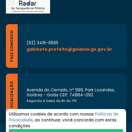
FALE CONOSCO
(62) 3416-6565
gabinete.prefeito@goiania.go.gov.br
LOCALIZAÇÃO
Avenida do Cerrado, nº 999, Park Lozandes,
Goiânia - Goiás CEP: 74884-092
Segunda à Sexta de 8h às 17h
Utilizamos cookies de acordo com nossas
Políticas de
Privacidade
, ao continuar, você concorda com estas
condições.
© 2026 Prefeitura de Goiânia. Todos os direitos