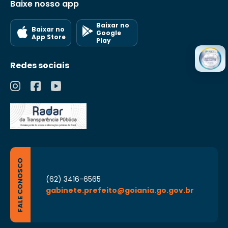
Baixe nosso app
Baixar no
Baixar no
Google
App Store
Play
Redes sociais
FALE CONOSCO
(62) 3416-6565
gabinete.prefeito@goiania.go.gov.br