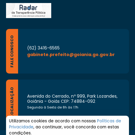
FALE CONOSCO
(62) 3416-6565
gabinete.prefeito@goiania.go.gov.br
LOCALIZAÇÃO
Avenida do Cerrado, nº 999, Park Lozandes,
Goiânia - Goiás CEP: 74884-092
Segunda à Sexta de 8h às 17h
Utilizamos cookies de acordo com nossas
Políticas de
Privacidade
, ao continuar, você concorda com estas
condições.