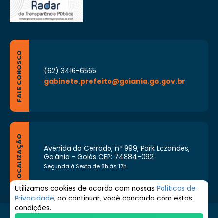
FALE CONOSCO
(62) 3416-6565
gabinete.prefeito@goiania.go.gov.br
LOCALIZAÇÃO
Avenida do Cerrado, nº 999, Park Lozandes,
Goiânia - Goiás CEP: 74884-092
Segunda à Sexta de 8h às 17h
Utilizamos cookies de acordo com nossas
Políticas de
Privacidade
, ao continuar, você concorda com estas
condições.
© 2026 Prefeitura de Goiânia. Todos os direitos