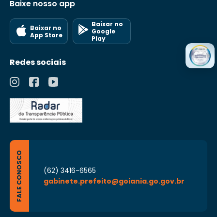
Baixe nosso app
Baixar no
Baixar no
Google
App Store
Play
Redes sociais
FALE CONOSCO
(62) 3416-6565
gabinete.prefeito@goiania.go.gov.br