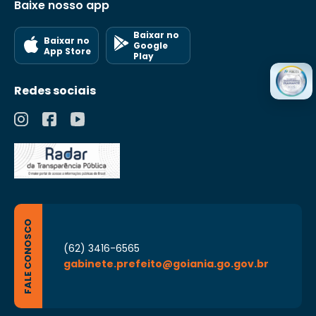
Baixe nosso app
Baixar no
Baixar no
Google
App Store
Play
Redes sociais
FALE CONOSCO
(62) 3416-6565
gabinete.prefeito@goiania.go.gov.br