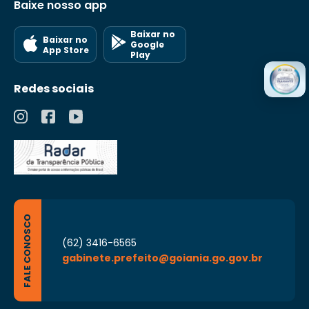
Baixe nosso app
Baixar no
Baixar no
Google
App Store
Play
Redes sociais
FALE CONOSCO
(62) 3416-6565
gabinete.prefeito@goiania.go.gov.br