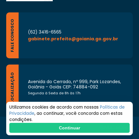
FALE CONOSCO
(62) 3416-6565
gabinete.prefeito@goiania.go.gov.br
LOCALIZAÇÃO
Avenida do Cerrado, nº 999, Park Lozandes,
Goiânia - Goiás CEP: 74884-092
Segunda à Sexta de 8h às 17h
Utilizamos cookies de acordo com nossas
Políticas de
Privacidade
, ao continuar, você concorda com estas
condições.
© 2026 Prefeitura de Goiânia. Todos os direitos
Continuar
reservados.