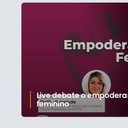
Live debate o empoder
feminino