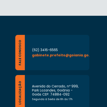
FALE CONOSCO
(62) 3416-6565
gabinete.prefeito@goiania.go.gov.br
LOCALIZAÇÃO
Avenida do Cerrado, nº 999,
Park Lozandes, Goiânia -
Goiás CEP: 74884-092
Segunda à Sexta de 8h às 17h