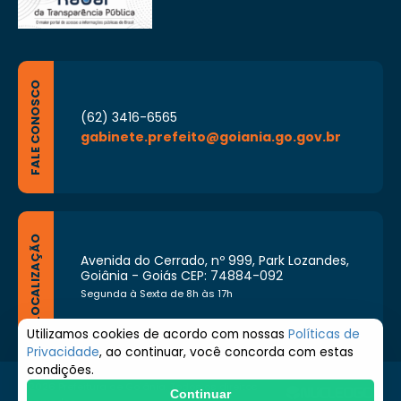
FALE CONOSCO
(62) 3416-6565
gabinete.prefeito@goiania.go.gov.br
LOCALIZAÇÃO
Avenida do Cerrado, nº 999, Park Lozandes,
Goiânia - Goiás CEP: 74884-092
Segunda à Sexta de 8h às 17h
Utilizamos cookies de acordo com nossas
Políticas de
Privacidade
, ao continuar, você concorda com estas
condições.
© 2026 Prefeitura de Goiânia. Todos os direitos
Continuar