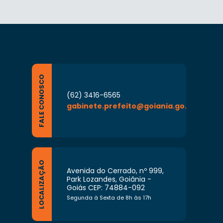
FALE CONOSCO
(62) 3416-6565
gabinete.prefeito@goiania.go.gov.br
LOCALIZAÇÃO
Avenida do Cerrado, nº 999,
Park Lozandes, Goiânia -
Goiás CEP: 74884-092
Segunda à Sexta de 8h às 17h