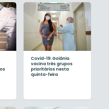
Covid-19: Goiânia
vacina três grupos
os
prioritários nesta
quinta-feira