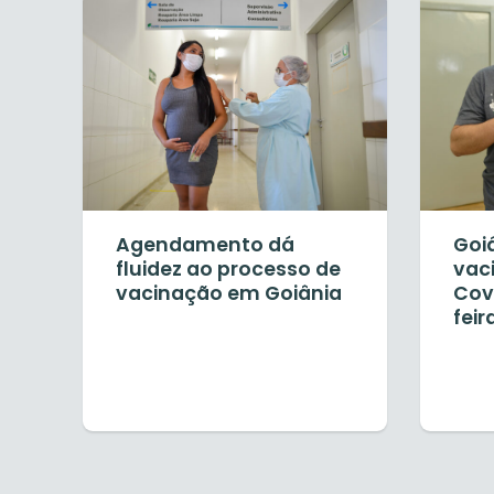
Agendamento dá
Goi
fluidez ao processo de
vac
vacinação em Goiânia
Cov
feir