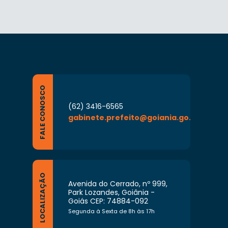
FALE CONOSCO
(62) 3416-6565
gabinete.prefeito@goiania.go.gov.br
LOCALIZAÇÃO
Avenida do Cerrado, nº 999,
Park Lozandes, Goiânia -
Goiás CEP: 74884-092
Segunda à Sexta de 8h às 17h