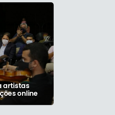
 artistas
ções online