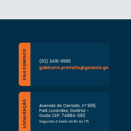
FALE CONOSCO
(62) 3416-6565
gabinete.prefeito@goiania.go.gov.br
LOCALIZAÇÃO
Avenida do Cerrado, nº 999,
Park Lozandes, Goiânia -
Goiás CEP: 74884-092
Segunda à Sexta de 8h às 17h