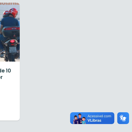
e 10
r