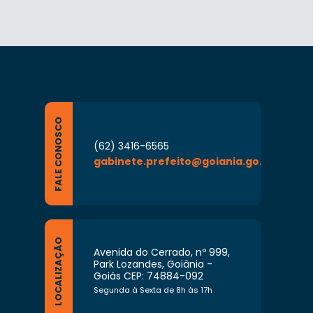
FALE CONOSCO
(62) 3416-6565
gabinete.prefeito@goiania.go.gov.br
LOCALIZAÇÃO
Avenida do Cerrado, nº 999,
Park Lozandes, Goiânia -
Goiás CEP: 74884-092
Segunda à Sexta de 8h às 17h