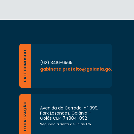
FALE CONOSCO
(62) 3416-6565
gabinete.prefeito@goiania.go.gov.br
LOCALIZAÇÃO
Avenida do Cerrado, nº 999,
Park Lozandes, Goiânia -
Goiás CEP: 74884-092
Segunda à Sexta de 8h às 17h