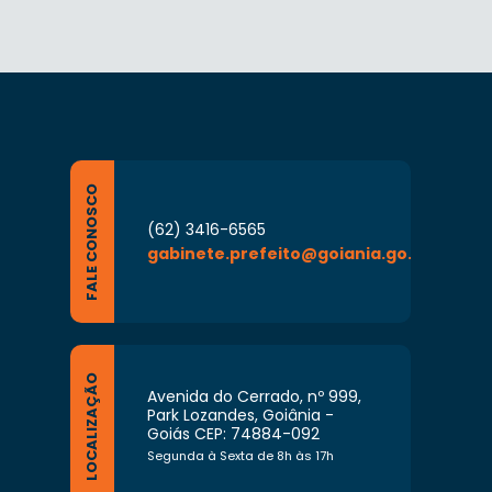
FALE CONOSCO
(62) 3416-6565
gabinete.prefeito@goiania.go.gov.br
LOCALIZAÇÃO
Avenida do Cerrado, nº 999,
Park Lozandes, Goiânia -
Goiás CEP: 74884-092
Segunda à Sexta de 8h às 17h