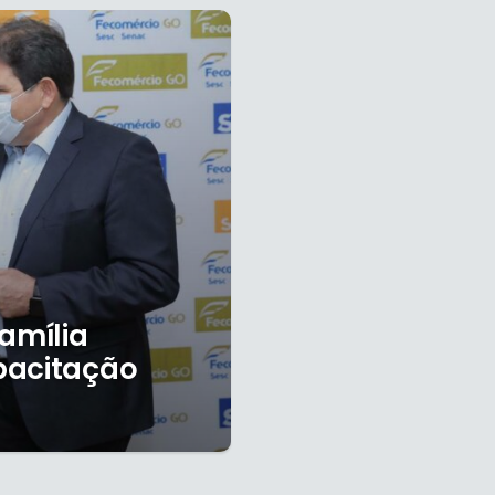
amília
pacitação