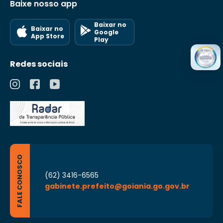
Baixe nosso app
Baixar no
Baixar no
Google
App Store
Play
Redes sociais
FALE CONOSCO
(62) 3416-6565
gabinete.prefeito@goiania.go.gov.br