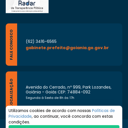
FALE CONOSCO
(62) 3416-6565
gabinete.prefeito@goiania.go.gov.br
LOCALIZAÇÃO
Avenida do Cerrado, nº 999, Park Lozandes,
Goiânia - Goiás CEP: 74884-092
Segunda à Sexta de 8h às 17h
Utilizamos cookies de acordo com nossas
Políticas de
Privacidade
, ao continuar, você concorda com estas
condições.
© 2026 Prefeitura de Goiânia. Todos os direitos