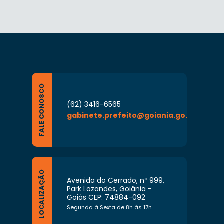
FALE CONOSCO
(62) 3416-6565
gabinete.prefeito@goiania.go.gov.br
LOCALIZAÇÃO
Avenida do Cerrado, nº 999,
Park Lozandes, Goiânia -
Goiás CEP: 74884-092
Segunda à Sexta de 8h às 17h