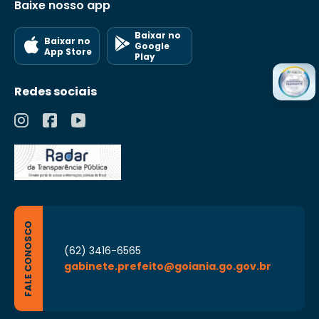
Baixe nosso app
Baixar no
Baixar no
Google
App Store
Play
Redes sociais
FALE CONOSCO
(62) 3416-6565
gabinete.prefeito@goiania.go.gov.br