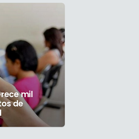
erece mil
tos de
l