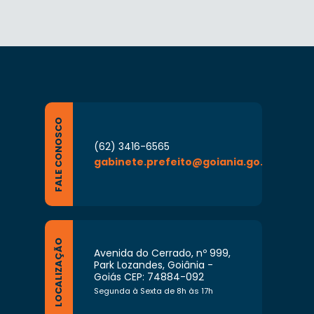
FALE CONOSCO
(62) 3416-6565
gabinete.prefeito@goiania.go.gov.br
LOCALIZAÇÃO
Avenida do Cerrado, nº 999,
Park Lozandes, Goiânia -
Goiás CEP: 74884-092
Segunda à Sexta de 8h às 17h