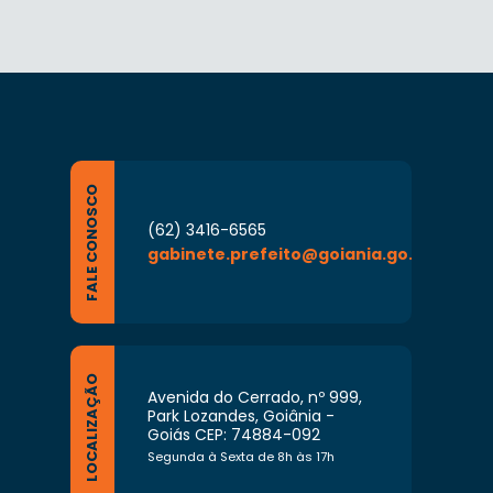
FALE CONOSCO
(62) 3416-6565
gabinete.prefeito@goiania.go.gov.br
LOCALIZAÇÃO
Avenida do Cerrado, nº 999,
Park Lozandes, Goiânia -
Goiás CEP: 74884-092
Segunda à Sexta de 8h às 17h