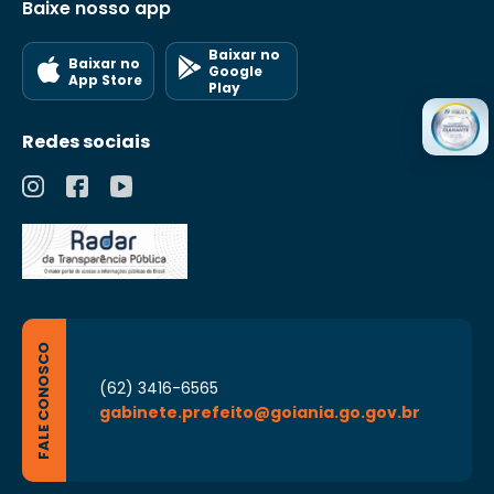
Baixe nosso app
Baixar no
Baixar no
Google
App Store
Play
Redes sociais
FALE CONOSCO
(62) 3416-6565
gabinete.prefeito@goiania.go.gov.br