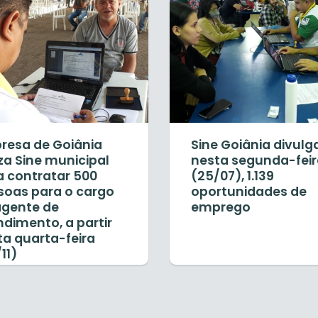
resa de Goiânia
Sine Goiânia divulg
iza Sine municipal
nesta segunda-fei
a contratar 500
(25/07), 1.139
soas para o cargo
oportunidades de
agente de
emprego
dimento, a partir
ta quarta-feira
11)