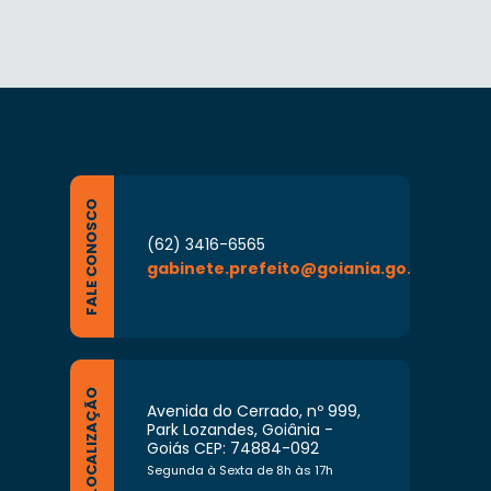
FALE CONOSCO
(62) 3416-6565
gabinete.prefeito@goiania.go.gov.br
LOCALIZAÇÃO
Avenida do Cerrado, nº 999,
Park Lozandes, Goiânia -
Goiás CEP: 74884-092
Segunda à Sexta de 8h às 17h