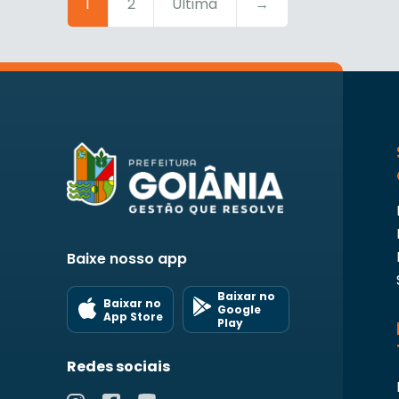
1
2
Última
→
Baixe nosso app
Baixar no
Baixar no
Google
App Store
Play
Redes sociais