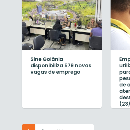
Sine Goiânia
Emp
disponibiliza 579 novas
util
vagas de emprego
par
pes
de 
aten
des
(23/