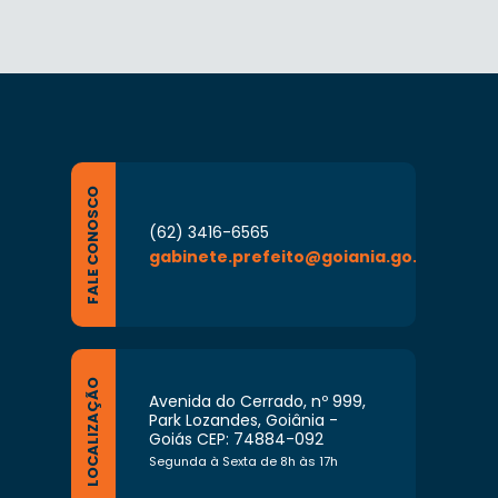
FALE CONOSCO
(62) 3416-6565
gabinete.prefeito@goiania.go.gov.br
LOCALIZAÇÃO
Avenida do Cerrado, nº 999,
Park Lozandes, Goiânia -
Goiás CEP: 74884-092
Segunda à Sexta de 8h às 17h