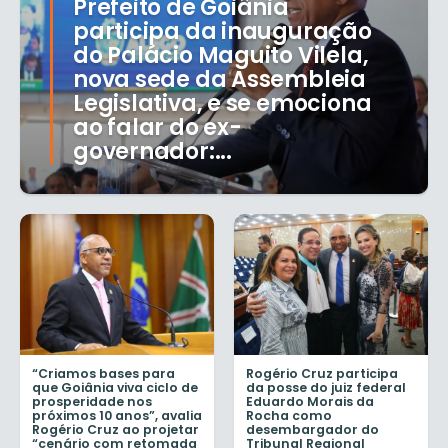
Prefeito de Goiânia
participa da inauguração
do Palácio Maguito Vilela,
nova sede da Assembleia
Legislativa, e se emociona
ao falar do ex-
governador:...
“Criamos bases para
Rogério Cruz participa
que Goiânia viva ciclo de
da posse do juiz federal
prosperidade nos
Eduardo Morais da
próximos 10 anos”, avalia
Rocha como
Rogério Cruz ao projetar
desembargador do
“cenário com retomada
Tribunal Regional