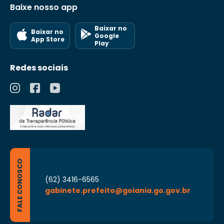
Baixe nosso app
Baixar no
Baixar no
Google
App Store
Play
Redes sociais
FALE CONOSCO
(62) 3416-6565
gabinete.prefeito@goiania.go.gov.br