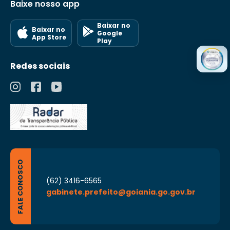
Baixe nosso app
Baixar no
Baixar no
Google
App Store
Play
Redes sociais
FALE CONOSCO
(62) 3416-6565
gabinete.prefeito@goiania.go.gov.br