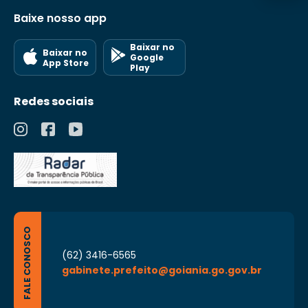
Baixe nosso app
Baixar no
Baixar no
Google
App Store
Play
Redes sociais
FALE CONOSCO
(62) 3416-6565
gabinete.prefeito@goiania.go.gov.br