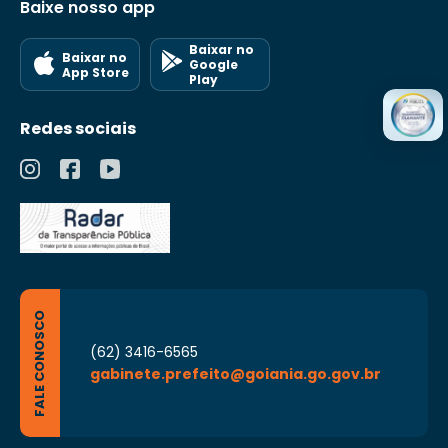
Baixe nosso app
Baixar no
Baixar no
Google
App Store
Play
Redes sociais
FALE CONOSCO
(62) 3416-6565
gabinete.prefeito@goiania.go.gov.br