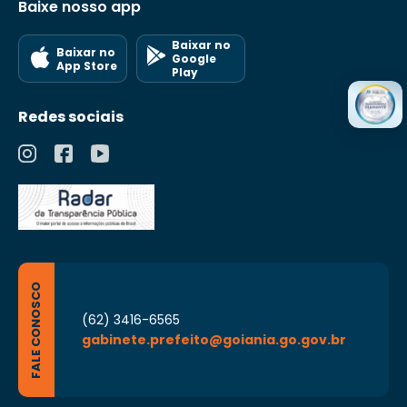
Baixe nosso app
Baixar no
Baixar no
Google
App Store
Play
Redes sociais
FALE CONOSCO
(62) 3416-6565
gabinete.prefeito@goiania.go.gov.br